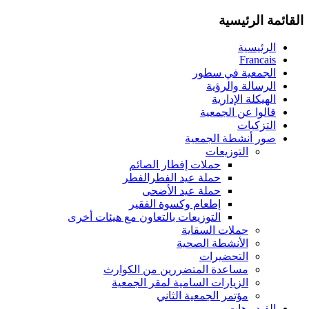
القائمة الرئيسية
الرئيسية
Francais
الجمعية في سطور
الرسالة والرؤية
الهيكلة الإدارية
قالوا عن الجمعية
التزكيات
صور أنشطة الجمعية
التوزيعات
حملات إفطار الصائم
حملة عيد الفطرالفطر
حملة عيد الأضحى
إطعام وكسوة الفقير
التوزيعات بالتعاون مع هيئات أخرى
حملات السقاية
الأنشطة الصحية
التحضيرات
مساعدة المتضررين من الكوارث
الزيارات السامية لمقر الجمعية
مؤتمر الجمعية الثاني
الفيديوهات